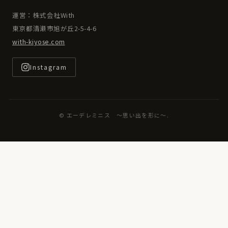
運営：株式会社With
東京都清瀬市旭が丘2-5-4-6
with-kiyose.com
Instagram
© エーデレミニス ～思い出を形に～.